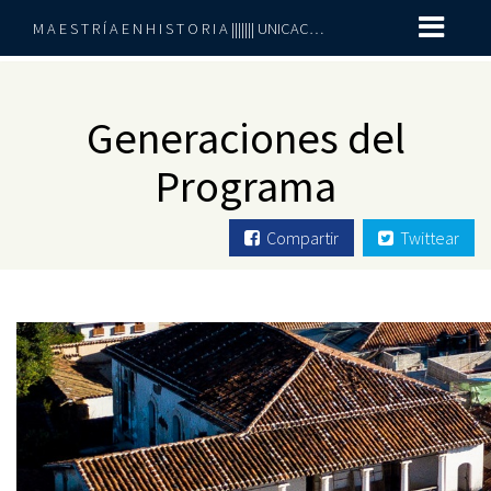
M A E S T R Í A E N H I S T O R I A ||||||| UNICACH-UNACH
Generaciones del
Programa
Compartir
Twittear