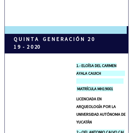
Q U I N T A G E N E R A C I Ó N 2 0
1 9 - 2 0 20
1.- ELOÍSA DEL CARMEN
AYALA CAUICH
MATRÍCULA MH19001
LICENCIADA EN
ARQUEOLOGÍA POR LA
UNIVERSIDAD AUTÓNOMA DE
YUCATÁN
2.- OEL ANTONIO CALVO CAL