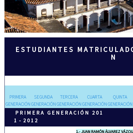
E S T U D I A N T E S M A T R I C U L A D
N
PRIMERA
SEGUNDA
TERCERA
CUARTA
QUINTA
GENERACIÓN
GENERACIÓN
GENERACIÓN
GENERACIÓN
GENERACIÓN
P R I M E R A G E N E R A C I Ó N 2 0 1
1 - 2 0 1 2
1.- JUAN RAM