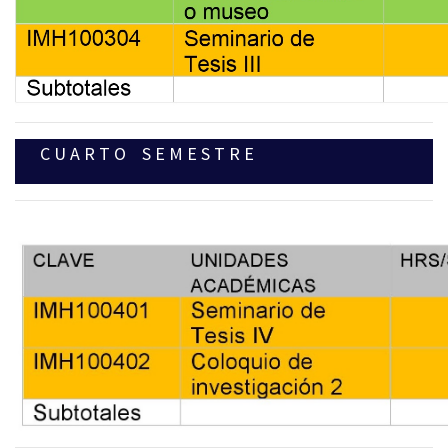
C U A R T O S E M E S T R E