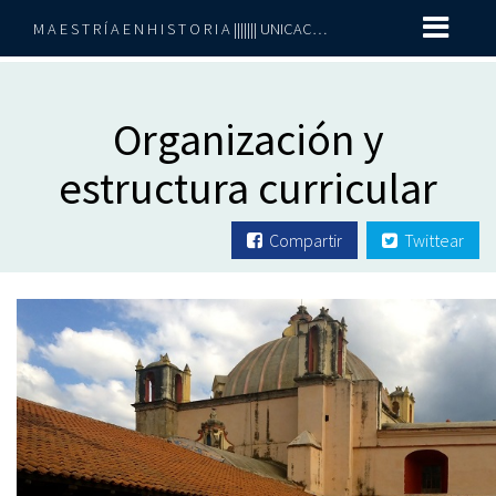
M A E S T R Í A E N H I S T O R I A ||||||| UNICACH-UNACH
Organización y
estructura curricular
Compartir
Twittear