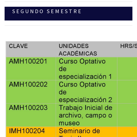
S E G U N D O S E M E S T R E