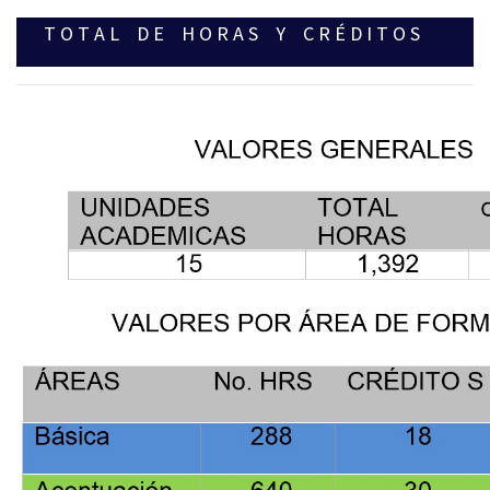
T O T A L D E H O R A S Y C R É D I T O S