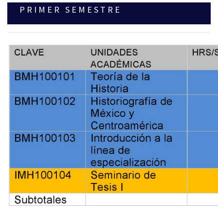
P R I M E R S E M E S T R E