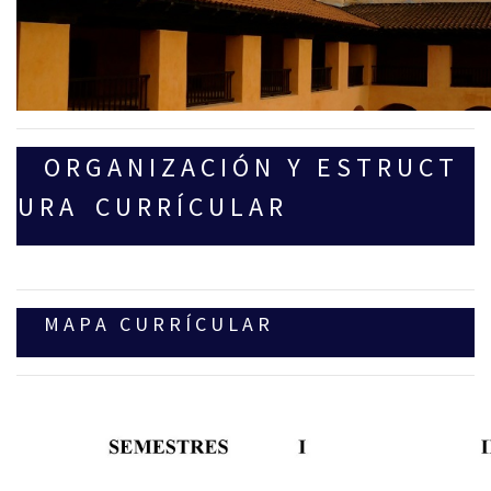
O R G A N I Z A C I Ó N Y E S T R U C T
U R A C U R R Í C U L A R
M A P A C U R R Í C U L A R