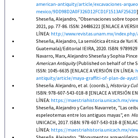
american-antiquity/article/excavaciones-arqueo
mexico/9DD98D2A0F326D12FCD1F1513AF2562D
Sheseña, Alejandro, "Observaciones sobre toponi
2021, pp. 77-86. ISSN: 24486221 [ENLACE A VERS
LÍNEA:
http://www.revistas.unam.mx/index.php/
Sheseña, Alejandro, La semiótica étnica de Yuri 
Guatemala)/Editorial IEIRA, 2020. ISBN: 9789929
Navarro, Marx, Alejandro Sheseña y Sophia Pince
American Antiquity
(Published on behalf of the S
ISSN: 1045-6635 [ENLACE A VERSIÓN EN LÍNEA:
h
antiquity/article/maya-graffiti-of-plan-de-a
Sheseña. Alejandro, et al. (coords.),
Historia y Cu
ISBN: 978-607-543-018-8 [ENLACE A VERSIÓN EN
LÍNEA:
https://maestriahistoria.unicach.mx/
Sheseña, Alejandro y Carlos Navarrete, "Las ceib
espeleotemas entre los antiguos mayas",
en
His
UNICACH, 2017. ISBN: 978-607-543-018-8 [ENLA
LÍNEA:
https://maestriahistoria.unicach.mx/
Sheseña, Alejandro, "Monumentos arqueológicos 