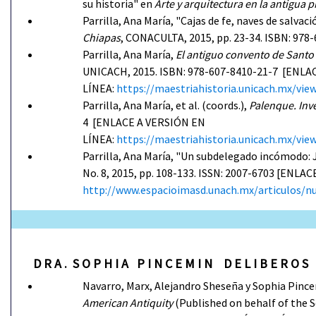
su historia" en
Arte y arquitectura en la antigua 
Parrilla, Ana María, "Cajas de fe, naves de salvac
Chiapas
, CONACULTA, 2015, pp. 23-34. ISBN: 978
Parrilla, Ana María,
El antiguo convento de Santo
UNICACH, 2015. ISBN: 978-607-8410-21-7 [ENLA
LÍNEA:
https://maestriahistoria.unicach.mx
Parrilla, Ana María, et al. (coords.),
Palenque. Inv
4 [ENLACE A VERSIÓN EN
LÍNEA:
https://maestriahistoria.unicach.mx/v
Parrilla, Ana María, "Un subdelegado incómodo: 
No. 8, 2015, pp. 108-133. ISSN: 2007-6703 [ENLA
http://www.espacioimasd.unach.mx/articulos
D R A . S O P H I A P I N C E M I N D E L I B E R
Navarro, Marx, Alejandro Sheseña y Sophia Pince
American Antiquity
(Published on behalf of the S