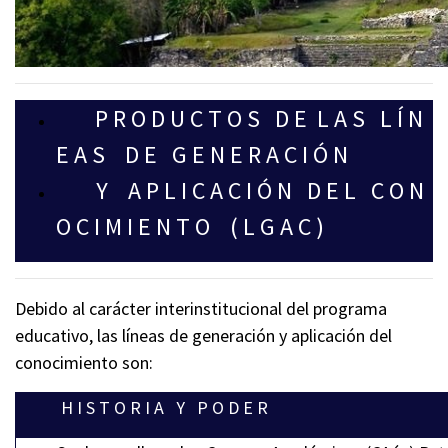
P R O D U C T O S D E L A S L Í N
E A S D E G E N E R A C I Ó N
Y A P L I C A C I Ó N D E L C O N
O C I M I E N T O ( L G A C )
Debido al carácter interinstitucional del programa
educativo, las líneas de generación y aplicación del
conocimiento son:
H I S T O R I A Y P O D E R