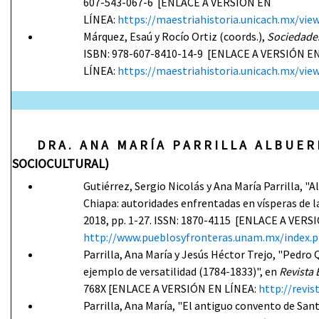
607-543-067-6 [ENLACE A VERSIÓN EN
LÍNEA:
https://maestriahistoria.unicach.mx
Márquez, Esaú y Rocío Ortiz (coords.),
Sociedades
ISBN: 978-607-8410-14-9 [ENLACE A VERSIÓN E
LÍNEA:
https://maestriahistoria.unicach.mx/
D R A . A N A M A R Í A P A R R I L L A A L B U E
SOCIOCULTURAL)
Gutiérrez, Sergio Nicolás y Ana María Parrilla, "
Chiapa: autoridades enfrentadas en vísperas de 
2018, pp. 1-27. ISSN: 1870-4115 [ENLACE A VERS
http://www.pueblosyfronteras.unam.mx/index.ph
Parrilla, Ana María y Jesús Héctor Trejo, "Pedro
ejemplo de versatilidad (1784-1833)", en
Revista
768X [ENLACE A VERSIÓN EN LÍNEA:
http://revis
Parrilla, Ana María, "El antiguo convento de Sa