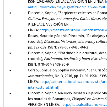
ISSN: 1045-6635 [ENLACE A VERSIÓN EN LÍNEA:
h
antiquity/article/maya-graffiti-of-plan-de-a
Pincemin, Sophia, "Serpientes celestes en Bonamp
Cultura. Ensayos en homenaje a Carlos Navarrete
8 [ENLACE A VERSIÓN EN
LÍNEA:
https://maestriahistoria.unicach.mx/
Rosas, Mauricio y Sophia Pincemin, "De abejas y m
(coords.),
Discursos históricos, literarios y cultu
pp. 127-137. ISBN: 978-607-8410-84-2
Pincemin, Sophia, "Patrimonio biocultural, desar
(coords.),
Patrimonio, territorio
y buen vivir: Una
ISBN: 978-607-9408-30-9
Corzo, Consuelo y Sophia Pincemin, "San Cristób
Internacionales
, No. 3, 2016, pp. 74-91. ISSN: 23
LÍNEA:
http://cainternacionales.com/revista/ar
intercultural.html
]
Pincemin, Sophia, Mauricio Rosas y Alejandro She
los murales de Bonampak, Chiapas" en
Revista Ke
VERSIÓN EN LÍNEA:
http://ketzalcalli.com/ketz