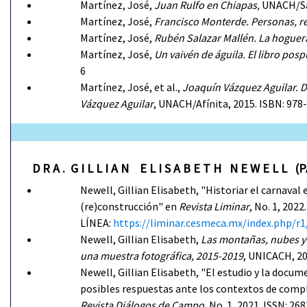
Martínez, José,
Juan Rulfo en Chiapas,
UNACH/Sam
Martínez, José,
Francisco Monterde. Personas, rev
Martínez, José,
Rubén Salazar Mallén. La hoguera
Martínez, José,
Un vaivén de águila. El libro pos
6
Martínez, José, et al.,
Joaquín Vázquez Aguilar. D
Vázquez Aguilar
, UNACH/Afínita, 2015. ISBN: 978
D R A . G I L L I A N E L I S A B E T H N E W E L
Newell, Gillian Elisabeth, "Historiar el carnaval e
(re)construcción" en
Revista Liminar
, No. 1, 20
LÍNEA:
https://liminar.cesmeca.mx/index.php/r1
Newell, Gillian Elisabeth,
Las montañas, nubes y 
una muestra fotográfica, 2015-2019
, UNICACH, 2
Newell, Gillian Elisabeth, "El estudio y la docu
posibles respuestas ante los contextos de comple
Revista Diálogos de Campo
, No. 1, 2021. ISSN: 