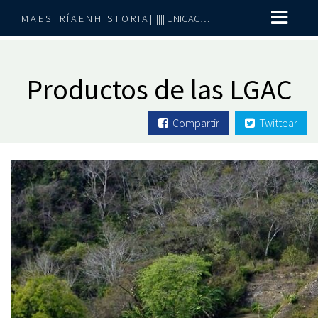
M A E S T R Í A E N H I S T O R I A ||||||| UNICACH-UNACH
Productos de las LGAC
Compartir
Twittear