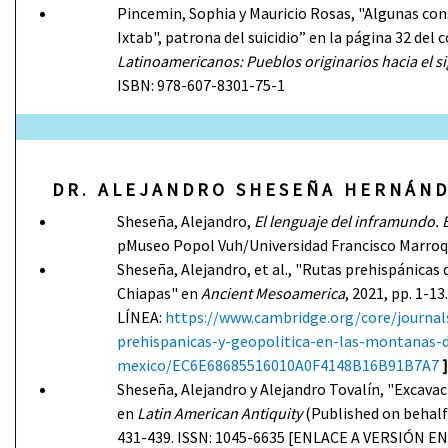
Pincemin, Sophia y Mauricio Rosas, "Algunas con
Ixtab", patrona del suicidio” en la página 32 del 
Latinoamericanos: Pueblos originarios hacia el s
ISBN: 978-607-8301-75-1
D R . A L E J A N D R O S H E S E Ñ A H E R N Á
Sheseña, Alejandro,
El lenguaje del inframundo. 
pMuseo Popol Vuh/Universidad Francisco Marroqu
Sheseña, Alejandro, et al., "Rutas prehispánicas
Chiapas" en
Ancient Mesoamerica
, 2021, pp. 1-1
LÍNEA:
https://www.cambridge.org/core/journal
prehispanicas-y-geopolitica-en-las-montanas-d
mexico/EC6E68685516010A0F4148B16B91B7A7
]
Sheseña, Alejandro y Alejandro Tovalín, "Excavac
en
Latin American Antiquity
(Published on behalf 
431-439. ISSN: 1045-6635 [ENLACE A VERSIÓN EN