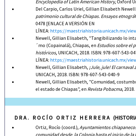
Encyclopedia of Latin American History
, Oxford U
Del Carpio, Carlos Uriel, Gillian Elisabeth Newel
patrimonio cultural de Chiapas. Ensayos etnográfi
0478 [ENLACE A VERSIÓN EN
LÍNEA:
https://maestriahistoria.unicach.mx/
Newell, Gillian Elisabeth, "Tangibilizando lo int
´mo (Copainalá), Chiapas, en
Estudios sobre el 
históricos
, UNICACH, 2018. ISBN: 978-607-543-
LÍNEA:
https://maestriahistoria.unicach.mx/
Newell, Gillian Elisabeth,
¡Jule, jule! El carnava
UNICACH, 2018. ISBN: 978-607-543-040-9
Newell, Gillian Elisabeth, "Comunidad, costumbre
el estado de Chiapas", en
Revista Pobacma
, 2018
D R A . R O C Í O O R T I Z H E R R E R A (HISTOR
Ortiz, Rocío (coord.),
Ayuntamientos chiapanecos:
comunidad desde la Colonia hasta el inicio de la