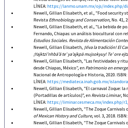
LÍNEA:
https://lanmo.unam.mx/ojs/index.php/di
Newell, Gillian Elisabeth, et al., "Food security
Revista
Ethnobiology and Conservation
, No. 41,
Newell, Gillian Elisabeth, et al., "La bebida de p
Fernando, Chiapas: un análisis biocultural con 
Estudios Sociales. Revista de Alimentación Cont
Newell, Gillian Elisabeth,
¡Viva la tradición! El 
¡Yajktzi’nhbä’ä te’ ya’ajkpä mujsokyuy! Te’ ore ej
Newell, Gillian Elisabeth, "Las festividades y ri
desde Chiapas, México", en
Patrimonio en emergen
Nacional de Antropología e Historia, 2020. IS
LÍNEA:
https://mediateca.inah.gob.mx/islandor
Newell, Gillian Elisabeth, "El carnaval Zoque: l
(Portadillas de artículos)”, en
Revista Liminar
, N
LÍNEA:
https://liminar.cesmeca.mx/index.php/r1
Newell, Gillian Elisabeth, "The Zoque Carnivals
of Mexican History and Culture
, vol. 3, 2018. ISB
Newell, Gillian Elisabeth, "The Zoque Carnivals