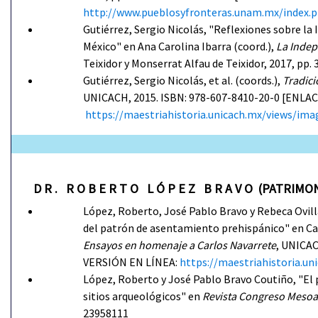
http://www.pueblosyfronteras.unam.mx/index.ph
Gutiérrez, Sergio Nicolás, "Reflexiones sobre la 
México" en Ana Carolina Ibarra (coord.),
La Indep
Teixidor y Monserrat Alfau de Teixidor, 2017, pp.
Gutiérrez, Sergio Nicolás, et al. (coords.),
Tradici
UNICACH, 2015. ISBN: 978-607-8410-20-0 [ENLA
https://maestriahistoria.unicach.mx/views
D R . R O B E R T O L Ó P E Z B R A V O (PATRIM
López, Roberto, José Pablo Bravo y Rebeca Ovilla
del patrón de asentamiento prehispánico" en Carlo
Ensayos en homenaje a Carlos Navarrete
, UNICAC
VERSIÓN EN LÍNEA:
https://maestriahistoria.
López, Roberto y José Pablo Bravo Coutiño, "El p
sitios arqueológicos" en
Revista Congreso Mesoa
23958111