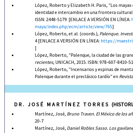
López, Roberto y Elizabeth H. Paris, "Los mayas d
identidad e intercambio en una frontera cultural
ISSN: 2448-5179 [ENLACE A VERSIÓN EN LÍNEA:
maya/index.php/ecm/article/view/765
]
López, Roberto, et al. (coords.),
Palenque. Invest
4 [ENLACE A VERSIÓN EN LÍNEA:
https://maestr
]
López, Roberto, "Palenque, la ciudad de las gran
recientes
, UNICACH, 2015. ISBN: 978-607-8410-5
López, Roberto, "Incensarios y espinas de manta
Palenque durante el preclásico tardío" en
Revist
D R . J O S É M A R T Í N E Z T O R R E S (HISTOR
Martínez, José,
Bruno Traven. El México de los a
20-7
Martínez, José,
Daniel Robles Sasso. Los gavilan