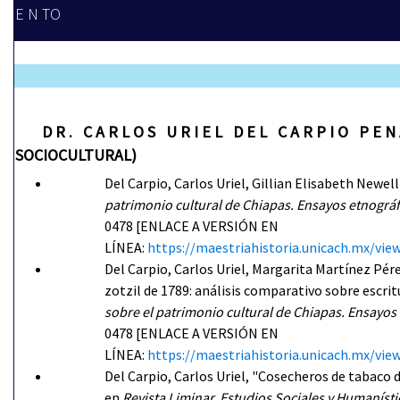
E N TO
D
R . C A R L O S U R I E L D E L C A R P I O P E
SOCIOCULTURAL)
Del Carpio, Carlos Uriel, Gillian Elisabeth Newel
patrimonio cultural de Chiapas. Ensayos etnográfi
0478 [ENLACE A VERSIÓN EN
LÍNEA:
https://maestriahistoria.unicach.mx/
Del Carpio, Carlos Uriel, Margarita Martínez Pér
zotzil de 1789: análisis comparativo sobre escritu
sobre el patrimonio cultural de Chiapas. Ensayos 
0478 [ENLACE A VERSIÓN EN
LÍNEA:
https://maestriahistoria.unicach.mx/
Del Carpio, Carlos Uriel, "Cosecheros de tabaco de
en
Revista Liminar. Estudios Sociales y Humanísti