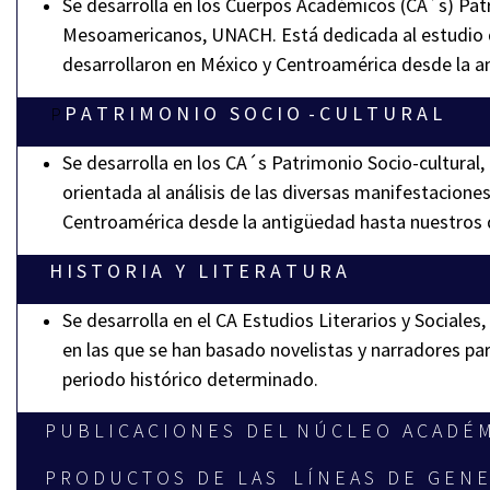
Se desarrolla en los Cuerpos Académicos (CA´s) Pat
Mesoamericanos, UNACH. Está dedicada al estudio de
desarrollaron en México y Centroamérica desde la a
P A T R I M O N I O S O C I O - C U L T U R A L
P
Se desarrolla en los CA´s Patrimonio Socio-cultur
orientada al análisis de las diversas manifestacione
Centroamérica desde la antigüedad hasta nuestros 
H I S T O R I A Y L I T E R A T U R A
Se desarrolla en el CA Estudios Literarios y Sociales
en las que se han basado novelistas y narradores par
periodo histórico determinado.
P U B L I C A C I O N E S D E L
N Ú C L E O A C A D É M 
P R O D U C T O S D E L A S L Í N E A S D E G E N E R 