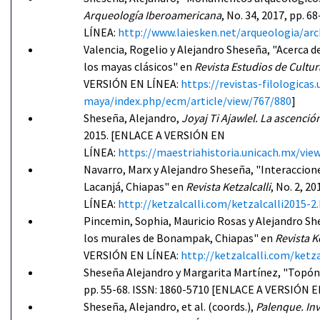
Arqueología Iberoamericana
, No. 34, 2017, pp. 
LÍNEA:
http://www.laiesken.net/arqueologia/arc
Valencia, Rogelio y Alejandro Sheseña, "Acerca de
los mayas clásicos" en
Revista Estudios de Cultu
VERSIÓN EN LÍNEA:
https://revistas-filologica
maya/index.php/ecm/article/view/767/880
]
Sheseña, Alejandro,
Joyaj Ti Ajawlel. La ascenció
2015. [ENLACE A VERSIÓN EN
LÍNEA:
https://maestriahistoria.unicach.mx/v
Navarro, Marx y Alejandro Sheseña, "Interacciones
Lacanjá, Chiapas" en
Revista Ketzalcalli
, No. 2, 20
LÍNEA:
http://ketzalcalli.com/ketzalcalli2015-2
Pincemin, Sophia, Mauricio Rosas y Alejandro She
los murales de Bonampak, Chiapas" en
Revista Ke
VERSIÓN EN LÍNEA:
http://ketzalcalli.com/ketz
Sheseña Alejandro y Margarita Martínez, "Topóni
pp. 55-68.
ISSN: 1860-5710 [ENLACE A VERSIÓN E
Sheseña, Alejandro, et al. (coords.),
Palenque. Inv