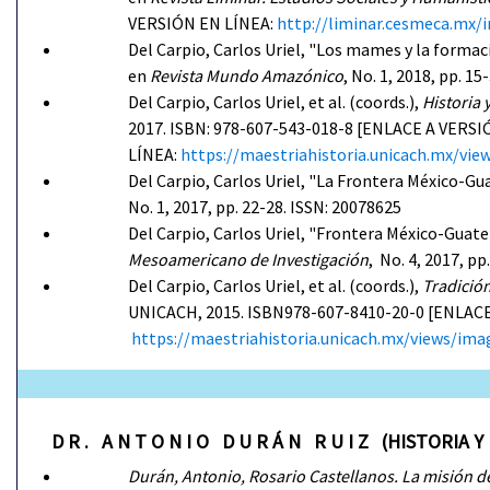
VERSIÓN EN LÍNEA:
http://liminar.cesmeca.mx/i
Del Carpio, Carlos Uriel, "Los mames y la forma
en
Revista Mundo Amazónico
, No. 1, 2018, pp. 1
Del Carpio, Carlos Uriel, et al. (coords.),
Historia 
2017. ISBN: 978-607-543-018-8 [ENLACE A VERS
LÍNEA:
https://maestriahistoria.unicach.mx/
Del Carpio, Carlos Uriel, "La Frontera México
No. 1, 2017, pp. 22-28. ISSN: 20078625
Del Carpio, Carlos Uriel, "Frontera México-Gu
Mesoamericano de Investigación
, No. 4, 2017, p
Del Carpio, Carlos Uriel, et al. (coords.),
Tradició
UNICACH, 2015. ISBN978-607-8410-20-0 [ENLAC
https://maestriahistoria.unicach.mx/views
D R . A N T O N I O D U R Á N R U I Z (HISTORIA 
Durán, Antonio, Rosario Castellanos. La misión de