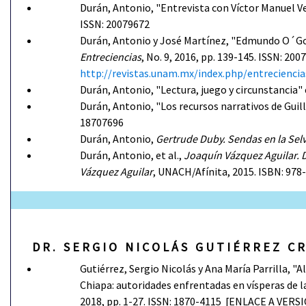
Durán, Antonio, "Entrevista con Víctor Manuel 
ISSN: 20079672
Durán, Antonio y José Martínez, "Edmundo O´Gor
Entreciencias
, No. 9, 2016, pp. 139-145. ISSN: 
http://revistas.unam.mx/index.php/entreciencia
Durán, Antonio, "Lectura, juego y circunstancia"
Durán, Antonio, "Los recursos narrativos de Gui
18707696
Durán, Antonio,
Gertrude Duby. Sendas en la Sel
Durán, Antonio, et al.,
Joaquín Vázquez Aguilar. 
Vázquez Aguilar
, UNACH/Afínita, 2015. ISBN: 978
D R . S E R G I O N I C O L Á S G U T I É R R E Z C
Gutiérrez, Sergio Nicolás y Ana María Parrilla, "
Chiapa: autoridades enfrentadas en vísperas de 
2018, pp. 1-27. ISSN: 1870-4115 [ENLACE A VERS