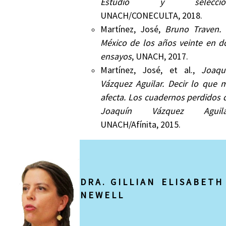
Estudio y selecció
UNACH/CONECULTA, 2018.
Martínez, José,
Bruno Traven. 
México de los años veinte en d
ensayos
, UNACH, 2017.
Martínez, José, et al.,
Joaqu
Vázquez Aguilar. Decir lo que 
afecta. Los cuadernos perdidos 
Joaquín Vázquez Aguila
UNACH/Afínita, 2015.
D R A . G I L L I A N E L I S A B E T 
N E W E L L