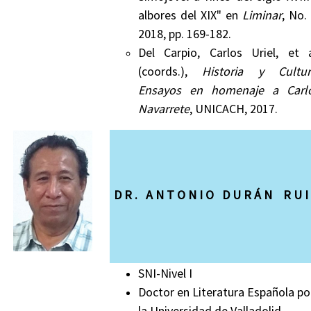
albores del XIX" en
Liminar
, No. 
2018, pp. 169-182.
Del Carpio, Carlos Uriel,
et a
(coords.),
Historia y Cultur
Ensayos en homenaje a Carl
Navarrete
, UNICACH, 2017.
D R . A N T O N I O D U R Á N R U I
SNI-Nivel I
Doctor en Literatura Española po
la Universidad de Valladolid