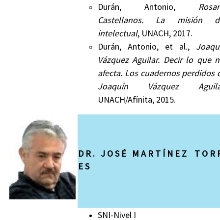
Durán, Antonio,
Rosar
Castellanos. La misión d
intelectual
, UNACH, 2017.
Durán, Antonio, et al.,
Joaqu
Vázquez Aguilar. Decir lo que 
afecta. Los cuadernos perdidos 
Joaquín Vázquez Aguila
UNACH/Afínita, 2015.
D R . J O S É M A R T Í N E Z T O R 
E S
SNI-Nivel I