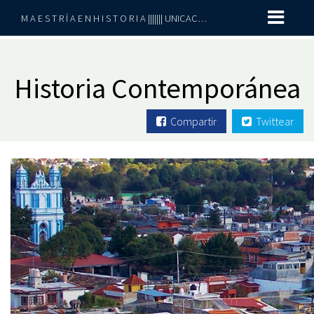
M A E S T R Í A E N H I S T O R I A ||||||| UNICACH-UNACH
Historia Contemporánea
Compartir
Twittear