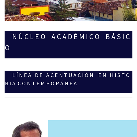
N Ú C L E O A C A D É M I C O B Á S I C
O
L Í N E A D E A C E N T U A C I Ó N E N H I S T O
R I A C O N T E M P O R Á N E A