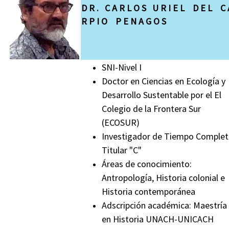
D R . C A R L O S U R I E L D E L C 
R P I O P E N A G O S
SNI-Nivel I
Doctor en Ciencias en Ecología y
Desarrollo Sustentable por el El
Colegio de la Frontera Sur
(ECOSUR)
Investigador de Tiempo Comple
Titular "C"
Áreas de conocimiento:
Antropología, Historia colonial e
Historia contemporánea
Adscripción académica:
Maestría
en Historia UNACH-UNICACH