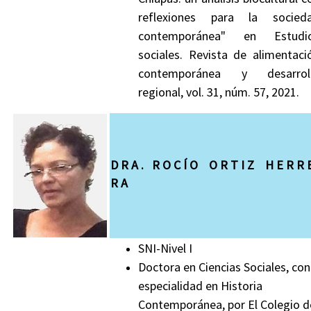
reflexiones para la socied
contemporánea" en Estudi
sociales. Revista de alimentaci
contemporánea y desarrol
regional, vol. 31, núm. 57, 2021.
D R A . R O C Í O O R T I Z H E R R 
R A
SNI-Nivel I
Doctora en Ciencias Sociales, con
especialidad en Historia
Contemporánea, por El Colegio d